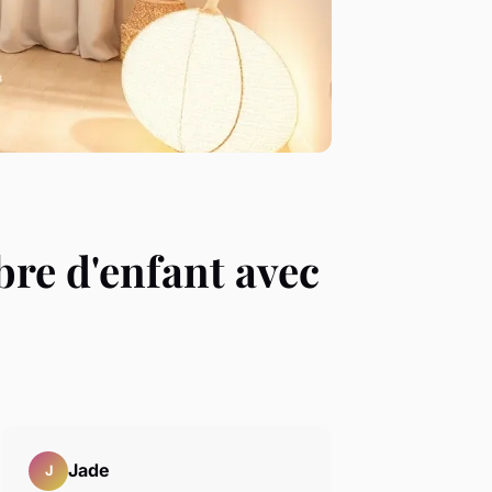
re d'enfant avec
Jade
J