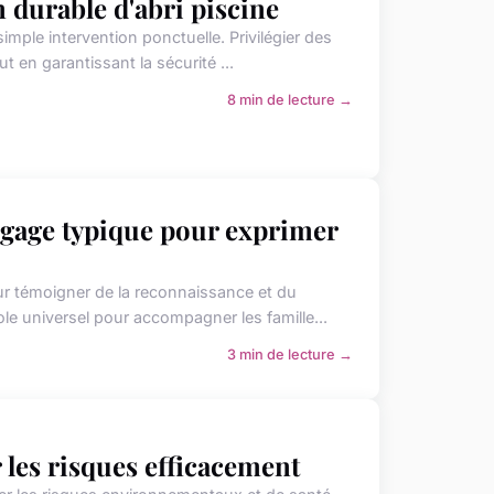
 durable d'abri piscine
ple intervention ponctuelle. Privilégier des
t en garantissant la sécurité ...
8 min de lecture →
angage typique pour exprimer
our témoigner de la reconnaissance et du
e universel pour accompagner les famille...
3 min de lecture →
r les risques efficacement