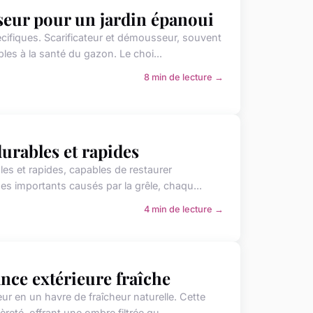
sseur pour un jardin épanoui
écifiques. Scarificateur et démousseur, souvent
es à la santé du gazon. Le choi...
8 min de lecture →
durables et rapides
les et rapides, capables de restaurer
es importants causés par la grêle, chaqu...
4 min de lecture →
ance extérieure fraîche
r en un havre de fraîcheur naturelle. Cette
eté, offrant une ombre filtrée qu...