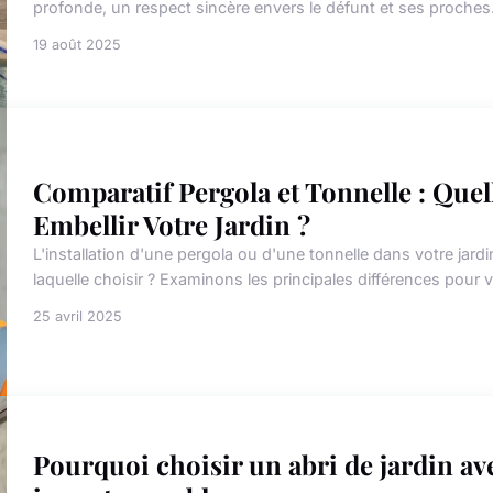
profonde, un respect sincère envers le défunt et ses proches
19 août 2025
Comparatif Pergola et Tonnelle : Quel
Embellir Votre Jardin ?
L'installation d'une pergola ou d'une tonnelle dans votre jard
laquelle choisir ? Examinons les principales différences pour 
25 avril 2025
Pourquoi choisir un abri de jardin ave