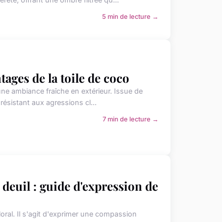
5 min de lecture →
tages de la toile de coco
 une ambiance fraîche en extérieur. Issue de
 résistant aux agressions cl...
7 min de lecture →
deuil : guide d'expression de
loral. Il s'agit d'exprimer une compassion