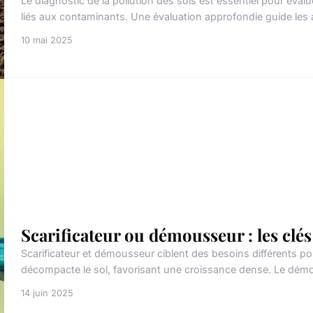
Le diagnostic de la pollution des sols est essentiel pour éva
liés aux contaminants. Une évaluation approfondie guide les a
10 mai 2025
Scarificateur ou démousseur : les clés
Scarificateur et démousseur ciblent des besoins différents pou
décompacte le sol, favorisant une croissance dense. Le dém
14 juin 2025