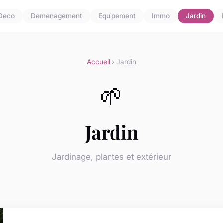
Deco
Demenagement
Equipement
Immo
Jardin
Accueil
› Jardin
🌱
Jardin
Jardinage, plantes et extérieur