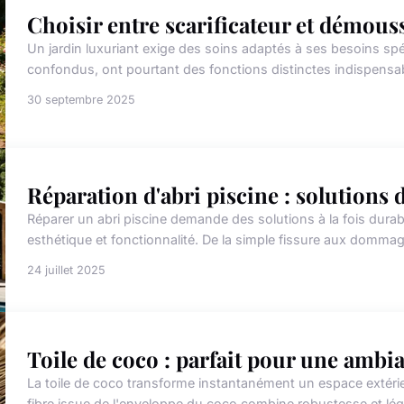
Choisir entre scarificateur et démou
Un jardin luxuriant exige des soins adaptés à ses besoins sp
confondus, ont pourtant des fonctions distinctes indispensabl
30 septembre 2025
Réparation d'abri piscine : solutions 
Réparer un abri piscine demande des solutions à la fois durab
esthétique et fonctionnalité. De la simple fissure aux dommag
24 juillet 2025
Toile de coco : parfait pour une ambi
La toile de coco transforme instantanément un espace extérieu
fibre issue de l'enveloppe du coco combine robustesse et légèr