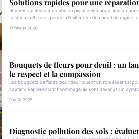
Solutions rapides pour une réparation
Réparer rapidement un abri de piscine demande plus qu'une sim
solutions efficaces permet d'éviter une détérioration rapide tou
17 février 2026
Bouquets de fleurs pour deuil : un l
le respect et la compassion
Les bouquets de fleurs pour deuil jouent un rôle essentiel p
soutien. Représentant l'hommage, ils sont devenus un symbol
9 août 2025
Diagnostic pollution des sols : évalue