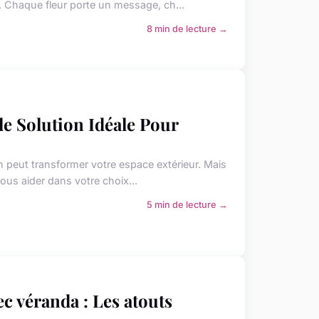
. Chaque fleur porte un message, ch...
8 min de lecture →
le Solution Idéale Pour
in peut transformer votre espace extérieur. Mais
vous aider dans votre choix...
5 min de lecture →
c véranda : Les atouts