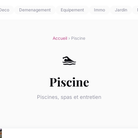
Deco
Demenagement
Equipement
Immo
Jardin
Accueil
› Piscine
🏊
Piscine
Piscines, spas et entretien