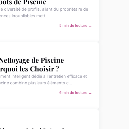
bots de Piscine
diversité de profils, allant du propriétaire de
iences inoubliables mett...
5 min de lecture →
Nettoyage de Piscine
rquoi les Choisir ?
t intelligent dédié à l'entretien efficace et
cine combine plusieurs éléments c...
6 min de lecture →