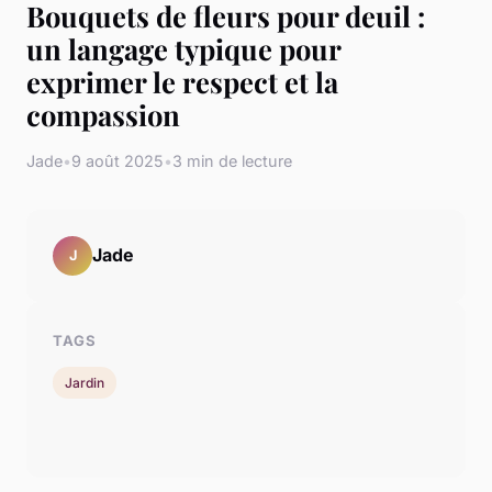
Bouquets de fleurs pour deuil :
un langage typique pour
exprimer le respect et la
compassion
Jade
•
9 août 2025
•
3 min de lecture
Jade
J
TAGS
Jardin