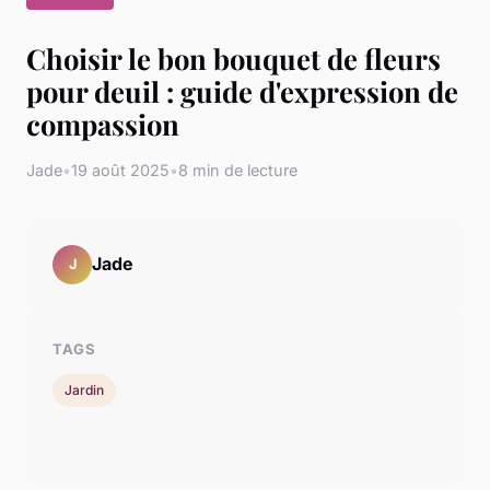
Choisir le bon bouquet de fleurs
pour deuil : guide d'expression de
compassion
Jade
•
19 août 2025
•
8 min de lecture
Jade
J
TAGS
Jardin