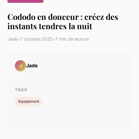
Cododo en douceur : créez des
instants tendres la nuit
Jade
•
7 octobre 2025
•
7 min de lecture
Jade
J
TAGS
Equipement