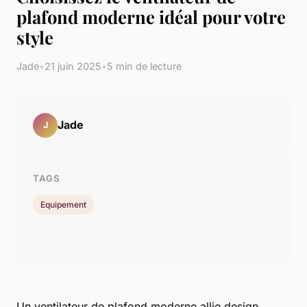
plafond moderne idéal pour votre
style
Jade
•
21 juin 2025
•
5 min de lecture
Jade
J
TAGS
Equipement
Un ventilateur de plafond moderne allie design