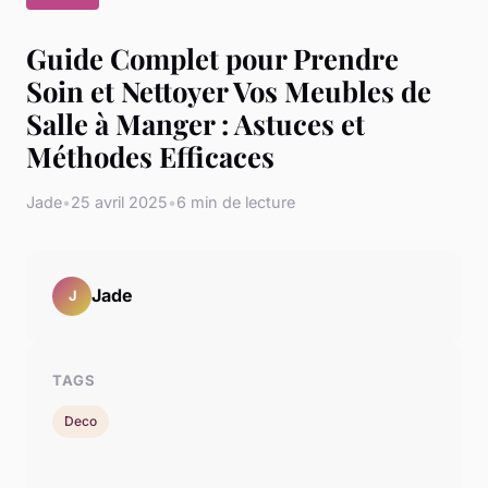
Guide Complet pour Prendre
Soin et Nettoyer Vos Meubles de
Salle à Manger : Astuces et
Méthodes Efficaces
Jade
•
25 avril 2025
•
6 min de lecture
Jade
J
TAGS
Deco