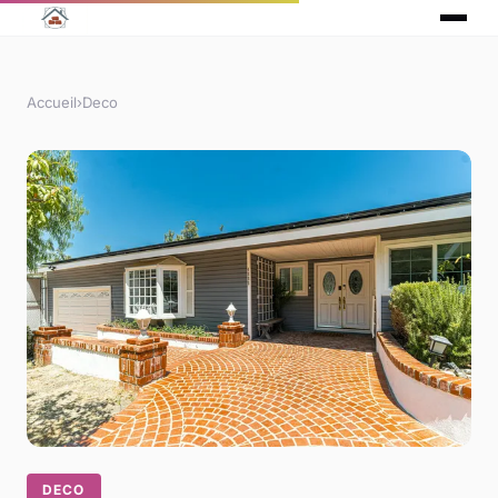
Accueil
›
Deco
DECO