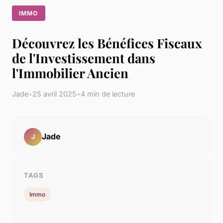
IMMO
Découvrez les Bénéfices Fiscaux
de l'Investissement dans
l'Immobilier Ancien
Jade
•
25 avril 2025
•
4 min de lecture
Jade
J
TAGS
Immo