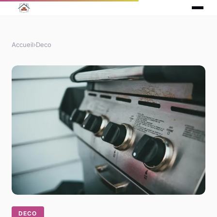
Accueil
›
Deco
DECO