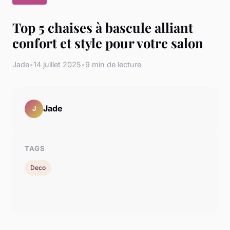
Top 5 chaises à bascule alliant
confort et style pour votre salon
Jade
•
14 juillet 2025
•
9 min de lecture
Jade
J
TAGS
Deco